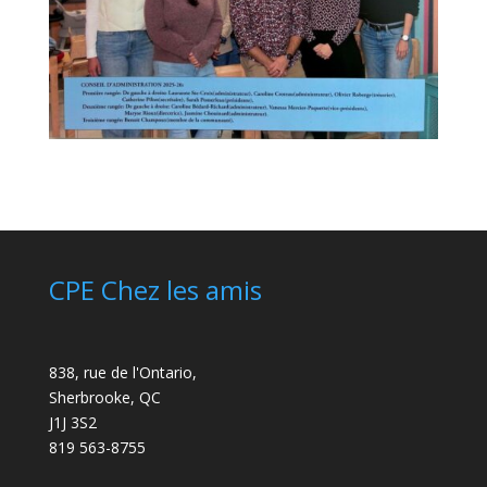
CPE Chez les amis
838, rue de l'Ontario,
Sherbrooke, QC
J1J 3S2
819 563-8755